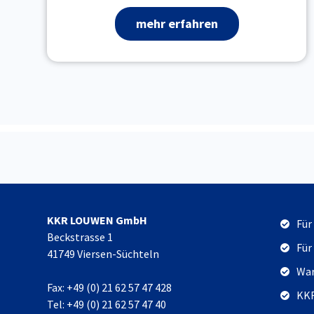
mehr erfahren
KKR LOUWEN GmbH
Für
Beckstrasse 1
Für
41749 Viersen-Süchteln
War
Fax: +49 (0) 21 62 57 47 428
KKR
Tel: +49 (0) 21 62 57 47 40