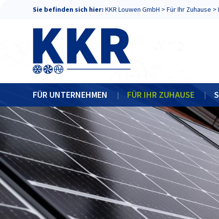
Sie befinden sich hier:
KKR Louwen GmbH
>
Für Ihr Zuhause
>
FÜR UNTERNEHMEN
FÜR IHR ZUHAUSE
S
KLIMATECHNIK
KLIMAANLAGEN
KÄLTETECHNIK
WÄRMEPUMPEN
ELEKTROTECHNIK
PHOTOVOLTAIK
RETROFIT
REGELTECHNIK
WARTUNG
SCHALTSC
LÜFTUNGSTECHNIK
PHOTOVOLTAIK-ANLAGEN