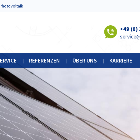
Photovoltaik
+49 (0)
service
ERVICE
REFERENZEN
ÜBER UNS
KARRIERE
WARTUNG + INSTANDHALTUNG
HISTORIE
KKR SPAR-CHECK
ZERTIFIKATE
HRANKBAU