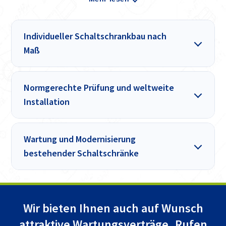
Steuerungs- und Schutzfunktionen, verteilt Energie
und sorgt für sicheren Betrieb – auch unter
anspruchsvollen Umgebungsbedingungen. KKR
Individueller Schaltschrankbau nach
Louwen GmbH entwickelt, baut und installiert
Maß
individuelle Schaltschränke für Kälte-, Klima-,
Heizung- und Lüftungsanlagen sowie für industrielle
Normgerechte Prüfung und weltweite
Anwendungen. Jeder Schaltschrank, der unser Haus
Installation
verlässt, ist ein Unikat – gefertigt exakt nach den
Anforderungen unserer Kunden.
Wartung und Modernisierung
bestehender Schaltschränke
Wir bieten Ihnen auch auf Wunsch
attraktive Wartungsverträge. Rufen