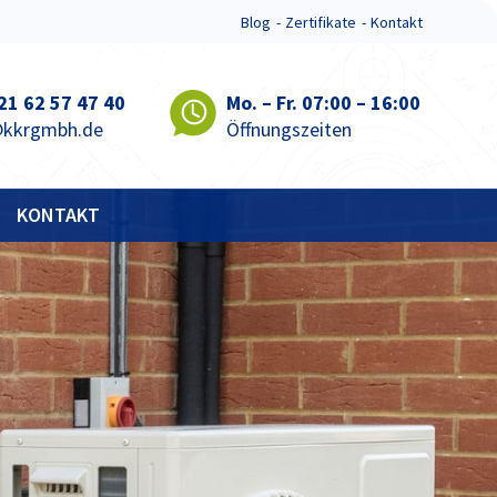
Blog
Zertifikate
Kontakt
 21 62 57 47 40
Mo. – Fr. 07:00 – 16:00
@kkrgmbh.de
Öffnungszeiten
KONTAKT