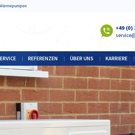
Wärmepumpen
+49 (0)
service
ERVICE
REFERENZEN
ÜBER UNS
KARRIERE
WARTUNG + INSTANDHALTUNG
HISTORIE
KKR SPAR-CHECK
ZERTIFIKATE
HRANKBAU