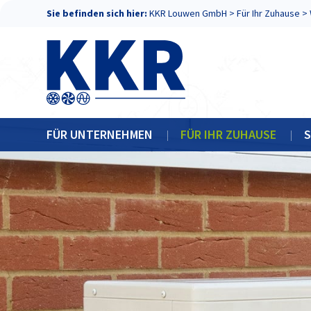
Sie befinden sich hier:
KKR Louwen GmbH
>
Für Ihr Zuhause
>
FÜR UNTERNEHMEN
FÜR IHR ZUHAUSE
S
KLIMATECHNIK
KLIMAANLAGEN
KÄLTETECHNIK
WÄRMEPUMPEN
ELEKTROTECHNIK
PHOTOVOLTAIK
RETROFIT
REGELTECHNIK
WARTUNG
SCHALTSC
LÜFTUNGSTECHNIK
PHOTOVOLTAIK-ANLAGEN