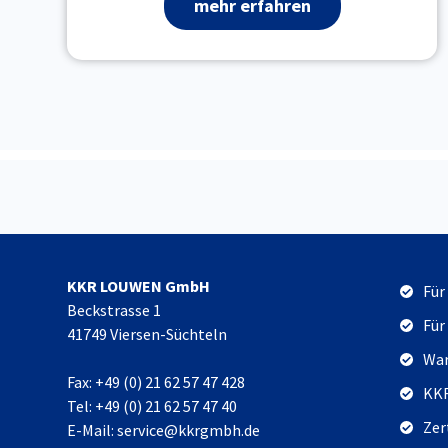
mehr erfahren
KKR LOUWEN GmbH
Für
Beckstrasse 1
Für
41749 Viersen-Süchteln
War
Fax: +49 (0) 21 62 57 47 428
KKR
Tel: +49 (0) 21 62 57 47 40
Zer
E-Mail: service@kkrgmbh.de