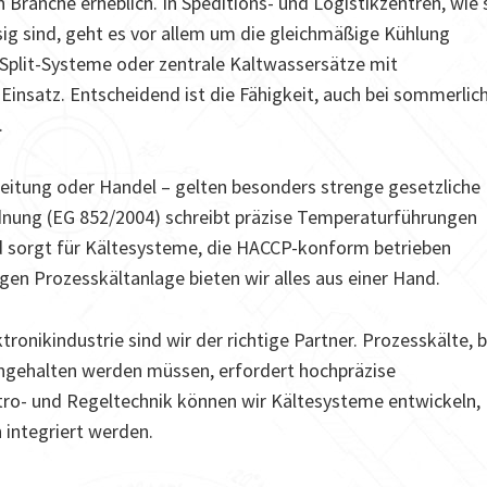
 Branche erheblich. In Speditions- und Logistikzentren, wie 
sig sind, geht es vor allem um die gleichmäßige Kühlung
 Split-Systeme oder zentrale Kaltwassersätze mit
nsatz. Entscheidend ist die Fähigkeit, auch bei sommerlic
.
beitung oder Handel – gelten besonders strenge gesetzliche
nung (EG 852/2004) schreibt präzise Temperaturführungen
d sorgt für Kältesysteme, die HACCP-konform betrieben
igen Prozesskältanlage bieten wir alles aus einer Hand.
onikindustrie sind wir der richtige Partner. Prozesskälte, b
ingehalten werden müssen, erfordert hochpräzise
tro- und Regeltechnik können wir Kältesysteme entwickeln,
 integriert werden.