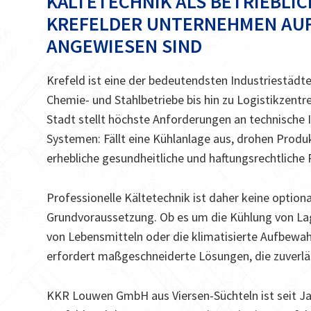
KÄLTETECHNIK ALS BETRIEBL
KREFELDER UNTERNEHMEN AUF
ANGEWIESEN SIND
Krefeld ist eine der bedeutendsten Industriestädte
Chemie- und Stahlbetriebe bis hin zu Logistikzent
Stadt stellt höchste Anforderungen an technische In
Systemen: Fällt eine Kühlanlage aus, drohen Prod
erhebliche gesundheitliche und haftungsrechtliche 
Professionelle Kältetechnik ist daher keine option
Grundvoraussetzung. Ob es um die Kühlung von Lage
von Lebensmitteln oder die klimatisierte Aufbewa
erfordert maßgeschneiderte Lösungen, die zuverläs
KKR Louwen GmbH aus Viersen-Süchteln ist seit J