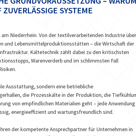
ICHE GRUNDVORAUSSETZUNG – WARU
 ZUVERLÄSSIGE SYSTEME
 am Niederrhein. Von der textilverarbeitenden Industrie übe
ren und Lebensmittelproduktionsstätten – die Wirtschaft der
frastruktur. Kältetechnik zählt dabei zu den kritischsten
uktionsstopps, Warenverderb und im schlimmsten Fall
Risiken.
ale Ausstattung, sondern eine betriebliche
rhallen, die Prozesskälte in der Produktion, die Tiefkühlu
hrung von empfindlichen Materialien geht – jede Anwendung
sig, energieeffizient und wartungsfreundlich sind.
ahren der kompetente Ansprechpartner für Unternehmen in