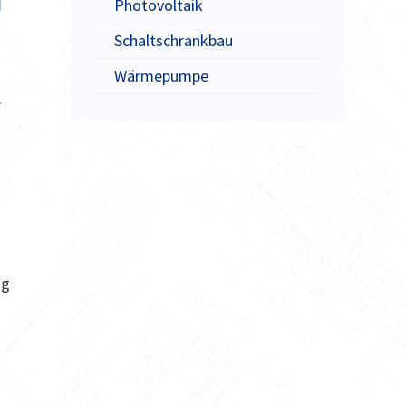
M
Photovoltaik
Schaltschrankbau
Wärmepumpe
r
ng