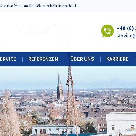
ik
>
Professionelle Kältetechnik in Krefeld
+49 (0)
service
ERVICE
REFERENZEN
ÜBER UNS
KARRIERE
WARTUNG + INSTANDHALTUNG
HISTORIE
KKR SPAR-CHECK
ZERTIFIKATE
HRANKBAU