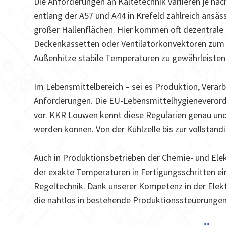
Die Anforderungen an Kältetechnik variieren je nach
entlang der A57 und A44 in Krefeld zahlreich ansäs
großer Hallenflächen. Hier kommen oft dezentrale
Deckenkassetten oder Ventilatorkonvektoren zum Ei
Außenhitze stabile Temperaturen zu gewährleisten
Im Lebensmittelbereich – sei es Produktion, Verar
Anforderungen. Die EU-Lebensmittelhygieneverord
vor. KKR Louwen kennt diese Regularien genau un
werden können. Von der Kühlzelle bis zur vollständ
Auch in Produktionsbetrieben der Chemie- und Elektr
der exakte Temperaturen in Fertigungsschritten e
Regeltechnik. Dank unserer Kompetenz in der Elek
die nahtlos in bestehende Produktionssteuerungen