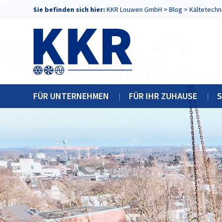
Sie befinden sich hier:
KKR Louwen GmbH
>
Blog
>
Kältetechn
FÜR UNTERNEHMEN
FÜR IHR ZUHAUSE
S
KLIMATECHNIK
KLIMAANLAGEN
KÄLTETECHNIK
WÄRMEPUMPEN
ELEKTROTECHNIK
PHOTOVOLTAIK
RETROFIT
REGELTECHNIK
WARTUNG
SCHALTSC
LÜFTUNGSTECHNIK
PHOTOVOLTAIK-ANLAGEN