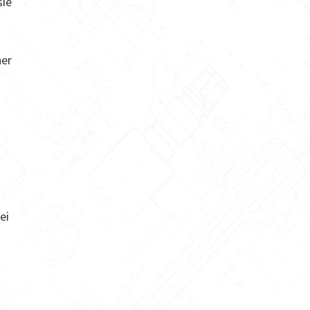
sie
her
ei